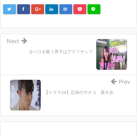
B!
Next
タバコを吸う男子はアリ？ナシ？
Prev
【ドラマ24】忘却のサチコ 第６歩