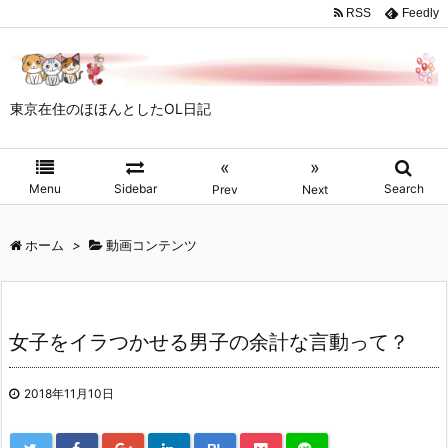
RSS
Feedly
東京在住のほほんとしたOL日記
«
»
Menu
Sidebar
Search
Prev
Next
ホーム
>
動画コンテンツ
女子をイラつかせる男子の余計な言動って？
2018年11月10日