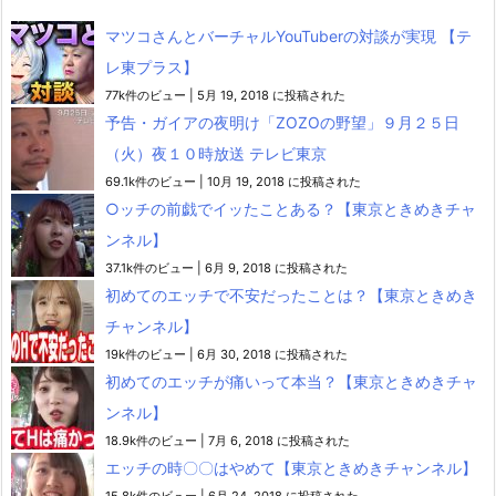
マツコさんとバーチャルYouTuberの対談が実現 【テ
レ東プラス】
77k件のビュー
|
5月 19, 2018 に投稿された
予告・ガイアの夜明け「ZOZOの野望」９月２５日
（火）夜１０時放送 テレビ東京
69.1k件のビュー
|
10月 19, 2018 に投稿された
○ッチの前戯でイッたことある？【東京ときめきチャ
ンネル】
37.1k件のビュー
|
6月 9, 2018 に投稿された
初めてのエッチで不安だったことは？【東京ときめき
チャンネル】
19k件のビュー
|
6月 30, 2018 に投稿された
初めてのエッチが痛いって本当？【東京ときめきチャ
ンネル】
18.9k件のビュー
|
7月 6, 2018 に投稿された
エッチの時〇〇はやめて【東京ときめきチャンネル】
15.8k件のビュー
|
6月 24, 2018 に投稿された