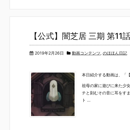
【公式】闇芝居 三期 第11
2019年2月26日
動画コンテンツ
,
のほほん日記
本日紹介する動画は、「【
祖母の家に遊びに来た少
チと刻むその音に耳をす
ト ...