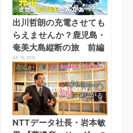
出川哲朗の充電させても
らえませんか？鹿児島・
奄美大島縦断の旅 前編
4月 15, 2018
NTTデータ社長・岩本敏