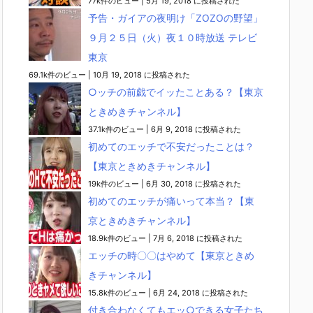
77k件のビュー
|
5月 19, 2018 に投稿された
予告・ガイアの夜明け「ZOZOの野望」
９月２５日（火）夜１０時放送 テレビ
東京
69.1k件のビュー
|
10月 19, 2018 に投稿された
○ッチの前戯でイッたことある？【東京
ときめきチャンネル】
37.1k件のビュー
|
6月 9, 2018 に投稿された
初めてのエッチで不安だったことは？
【東京ときめきチャンネル】
19k件のビュー
|
6月 30, 2018 に投稿された
初めてのエッチが痛いって本当？【東
京ときめきチャンネル】
18.9k件のビュー
|
7月 6, 2018 に投稿された
エッチの時〇〇はやめて【東京ときめ
きチャンネル】
15.8k件のビュー
|
6月 24, 2018 に投稿された
付き合わなくてもエッ○できる女子たち