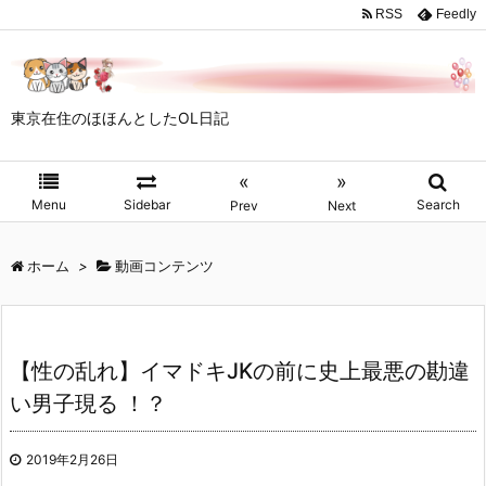
RSS
Feedly
東京在住のほほんとしたOL日記
«
»
Menu
Sidebar
Search
Prev
Next
ホーム
>
動画コンテンツ
【性の乱れ】イマドキJKの前に史上最悪の勘違
い男子現る ！？
2019年2月26日