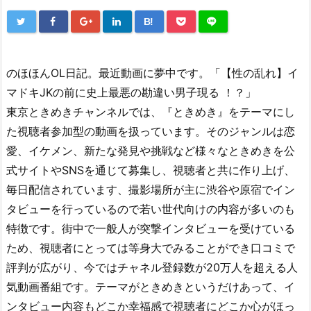
B!
のほほんOL日記。最近動画に夢中です。「【性の乱れ】イ
マドキJKの前に史上最悪の勘違い男子現る ！？」
東京ときめきチャンネルでは、『ときめき』をテーマにし
た視聴者参加型の動画を扱っています。そのジャンルは恋
愛、イケメン、新たな発見や挑戦など様々なときめきを公
式サイトやSNSを通じて募集し、視聴者と共に作り上げ、
毎日配信されています、撮影場所が主に渋谷や原宿でイン
タビューを行っているので若い世代向けの内容が多いのも
特徴です。街中で一般人が突撃インタビューを受けている
ため、視聴者にとっては等身大でみることができ口コミで
評判が広がり、今ではチャネル登録数が20万人を超える人
気動画番組です。テーマがときめきというだけあって、イ
ンタビュー内容もどこか幸福感で視聴者にどこか心がほっ