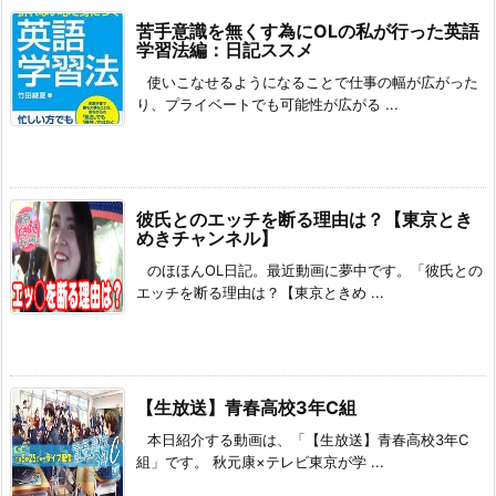
苦手意識を無くす為にOLの私が行った英語
学習法編：日記ススメ
使いこなせるようになることで仕事の幅が広がった
り、プライベートでも可能性が広がる ...
彼氏とのエッチを断る理由は？【東京とき
めきチャンネル】
のほほんOL日記。最近動画に夢中です。「彼氏との
エッチを断る理由は？【東京ときめ ...
【生放送】青春高校3年C組
本日紹介する動画は、「【生放送】青春高校3年C
組」です。 秋元康×テレビ東京が学 ...