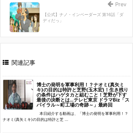
Prev
【公式】ナノ・インベーダーズ 第16話「ダ
ディだっ」
関連記事
博士の発明を軍事利用！？ナオミ(真矢ミ
キ)の目的は特許と芝野(玉木宏)！生き残り
の条件はハゲタカと組むこと！芝野が下す
最後の決断とは…テレビ東京 ドラマBiz「ス
パイラル～町工場の奇跡～」最終回
本日紹介する動画は、「博士の発明を軍事利用！？
ナオミ(真矢ミキ)の目的は特許と芝 ...