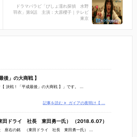
ドラマパラビ「びしょ濡れ探偵 水野
羽衣」第9話 主演：大原櫻子｜テレビ
東京
最後」の大商戦 】
 決戦！「平成最後」の大商戦 】」です。 ...
記事を読む
ガイアの夜明け【 ...
ドライ 社長 東田勇一氏） （2018.6.07）
座右の銘 （東田ドライ 社長 東田勇一氏） ...