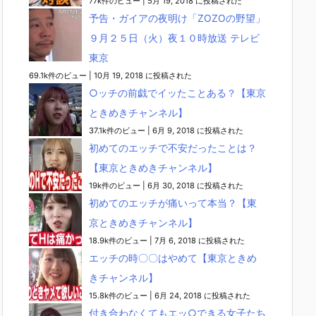
77k件のビュー
|
5月 19, 2018 に投稿された
予告・ガイアの夜明け「ZOZOの野望」
９月２５日（火）夜１０時放送 テレビ
東京
69.1k件のビュー
|
10月 19, 2018 に投稿された
○ッチの前戯でイッたことある？【東京
ときめきチャンネル】
37.1k件のビュー
|
6月 9, 2018 に投稿された
初めてのエッチで不安だったことは？
【東京ときめきチャンネル】
19k件のビュー
|
6月 30, 2018 に投稿された
初めてのエッチが痛いって本当？【東
京ときめきチャンネル】
18.9k件のビュー
|
7月 6, 2018 に投稿された
エッチの時〇〇はやめて【東京ときめ
きチャンネル】
15.8k件のビュー
|
6月 24, 2018 に投稿された
付き合わなくてもエッ○できる女子たち