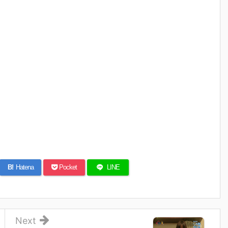
B!
Hatena
Pocket
LINE
Next