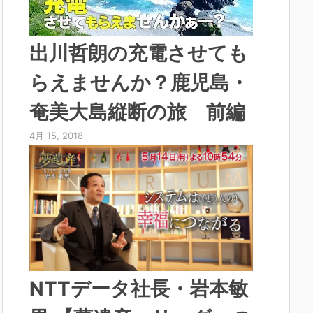
出川哲朗の充電させても
らえませんか？鹿児島・
奄美大島縦断の旅 前編
4月 15, 2018
NTTデータ社長・岩本敏