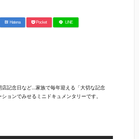
B!
Hatena
Pocket
LINE
。
開店記念日など…家族で毎年迎える「大切な記念
ーションでみせるミニドキュメンタリーです。