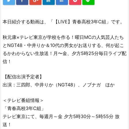
B!
本日紹介する動画は、「【LIVE】青春高校3年C組」です。
秋元康×テレビ東京が学校を作る！曜日MCの人気芸人たち
とNGT48・中井りか＆10代の男女がお送りする、何が起こ
るかわからない生放送！月〜金、夕方5時25分毎日ライブ配
信！
【配信出演予定者】
出演：三四郎、中井りか（NGT48）、ノブナガ ほか
＜テレビ番組情報＞
「青春高校3年C組」
テレビ東京にて、毎週月～金 夕方5時30分～5時55分 放
送！