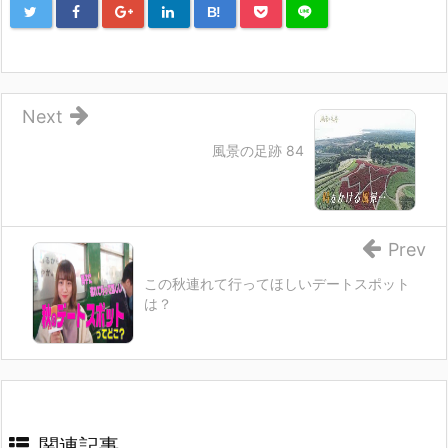
B!
Next
風景の足跡 84
Prev
この秋連れて行ってほしいデートスポット
は？
関連記事