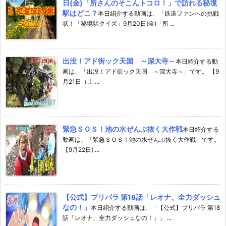
日(金)「所さんのそこんトコロ！」で訪れる秘境
駅はどこ？
本日紹介する動画は、「鉄道ファンへの挑戦
状！「秘境駅クイズ」9月20日(金)「所 ...
出没！アド街ック天国 ～深大寺～
本日紹介する動
画は、「出没！アド街ック天国 ～深大寺～」です。 【9
月21日（土 ...
緊急ＳＯＳ！池の水ぜんぶ抜く大作戦
本日紹介する
動画は、「緊急ＳＯＳ！池の水ぜんぶ抜く大作戦」です。
【9月22日( ...
【公式】プリパラ 第18話「レオナ、全力ダッシュ
なの！」
本日紹介する動画は、「【公式】プリパラ 第18
話「レオナ、全力ダッシュなの！」」 ...