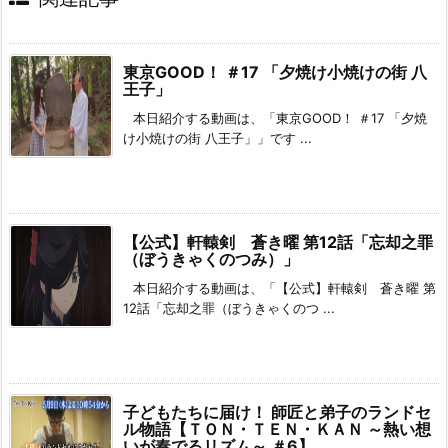
東京GOOD！ ＃17 「夕焼け小焼けの街 八
王子」
本日紹介する動画は、「東京GOOD！ ＃17 「夕焼
け小焼けの街 八王子」」です ...
【公式】軒轅剣 蒼き曜 第12話「忘却之罪
（ぼうきゃくのつみ）」
本日紹介する動画は、「【公式】軒轅剣 蒼き曜 第
12話「忘却之罪（ぼうきゃくのつ ...
子どもたちに届け！ 師匠と弟子のランドセ
ル物語【ＴＯＮ・ＴＥＮ・ＫＡＮ ～熱い想
いが奏でるリズム～ ＃6】