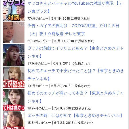
マツコさんとバーチャルYouTuberの対談が実現 【テ
レ東プラス】
77k件のビュー
|
5月 19, 2018 に投稿された
予告・ガイアの夜明け「ZOZOの野望」９月２５日
（火）夜１０時放送 テレビ東京
69.1k件のビュー
|
10月 19, 2018 に投稿された
○ッチの前戯でイッたことある？【東京ときめきチャ
ンネル】
37.1k件のビュー
|
6月 9, 2018 に投稿された
初めてのエッチで不安だったことは？【東京ときめき
チャンネル】
19k件のビュー
|
6月 30, 2018 に投稿された
初めてのエッチが痛いって本当？【東京ときめきチャ
ンネル】
18.9k件のビュー
|
7月 6, 2018 に投稿された
エッチの時〇〇はやめて【東京ときめきチャンネル】
15.8k件のビュー
|
6月 24, 2018 に投稿された