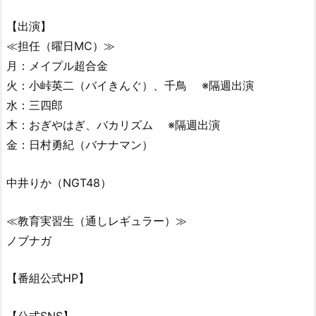
【出演】
≪担任（曜日MC）≫
月：メイプル超合金
火：小峠英二（バイきんぐ）、千鳥 ※隔週出演
水：三四郎
木：おぎやはぎ、バカリズム ※隔週出演
金：日村勇紀（バナナマン）
中井りか（NGT48）
≪教育実習生（通しレギュラー）≫
ノブナガ
【番組公式HP】
【公式SNS】