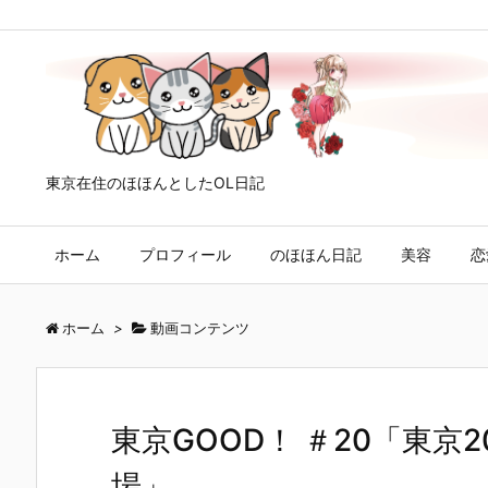
東京在住のほほんとしたOL日記
ホーム
プロフィール
のほほん日記
美容
恋
ホーム
>
動画コンテンツ
東京GOOD！ ＃20「東京
場」