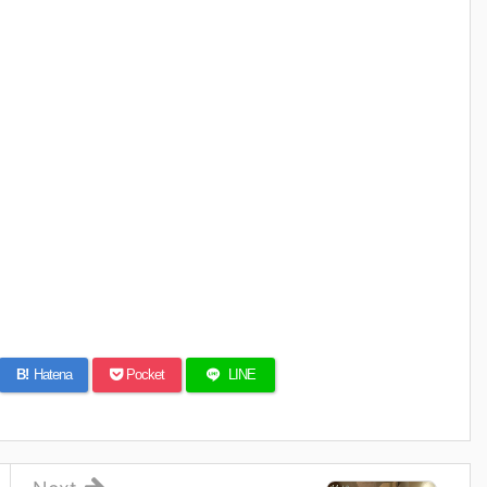
B!
Hatena
Pocket
LINE