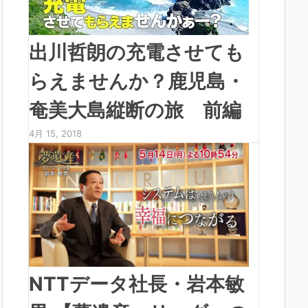
出川哲朗の充電させても
らえませんか？鹿児島・
奄美大島縦断の旅 前編
4月 15, 2018
NTTデータ社長・岩本敏