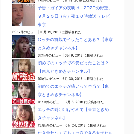
77k件のビュー
|
5月 19, 2018 に投稿された
予告・ガイアの夜明け「ZOZOの野望」
９月２５日（火）夜１０時放送 テレビ
東京
69.1k件のビュー
|
10月 19, 2018 に投稿された
○ッチの前戯でイッたことある？【東京
ときめきチャンネル】
37.1k件のビュー
|
6月 9, 2018 に投稿された
初めてのエッチで不安だったことは？
【東京ときめきチャンネル】
19k件のビュー
|
6月 30, 2018 に投稿された
初めてのエッチが痛いって本当？【東
京ときめきチャンネル】
18.9k件のビュー
|
7月 6, 2018 に投稿された
エッチの時〇〇はやめて【東京ときめ
きチャンネル】
15.8k件のビュー
|
6月 24, 2018 に投稿された
付き合わなくてもエッ○できる女子たち