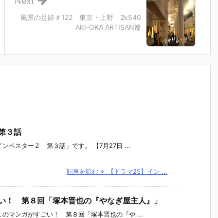
Next
風景の足跡＃122 東京・上野 2k540
AKI-OKA ARTISAN篇
第３話
ベスターＺ 第３話」です。 【7月27日 ...
記事を読む
【ドラマ25】イン ...
ごい！ 第８回「塚本晋也の『やなぎ屋主人』」
のマンガがすごい！ 第８回「塚本晋也の『や ...