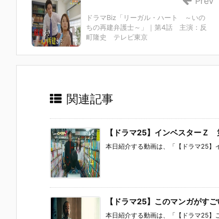
Prev
ドラマBiz「リーガル・ハート ～いの
ちの再建弁護士～」｜第4話 主演：反
町隆史 テレビ東京
関連記事
【ドラマ25】インベスターＺ 
本日紹介する動画は、「【ドラマ25】イン
【ドラマ25】このマンガがす
本日紹介する動画は、「【ドラマ25】こ