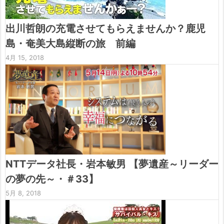
出川哲朗の充電させてもらえませんか？鹿児
島・奄美大島縦断の旅 前編
4月 15, 2018
NTTデータ社長・岩本敏男 【夢遺産～リーダー
の夢の先～・＃33】
5月 8, 2018