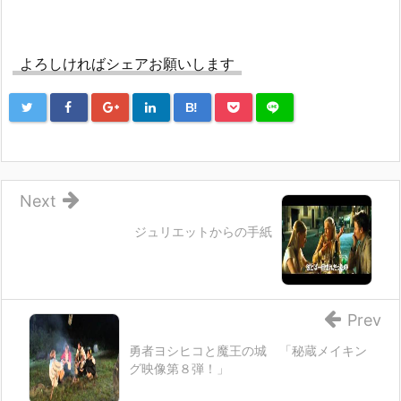
よろしければシェアお願いします
B!
Next
ジュリエットからの手紙
Prev
勇者ヨシヒコと魔王の城 「秘蔵メイキン
グ映像第８弾！」