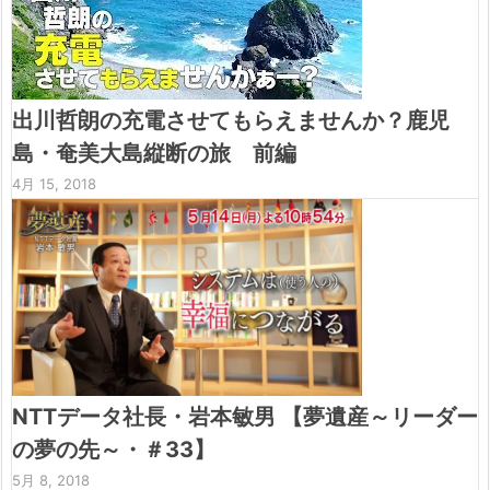
出川哲朗の充電させてもらえませんか？鹿児
島・奄美大島縦断の旅 前編
4月 15, 2018
NTTデータ社長・岩本敏男 【夢遺産～リーダー
の夢の先～・＃33】
5月 8, 2018