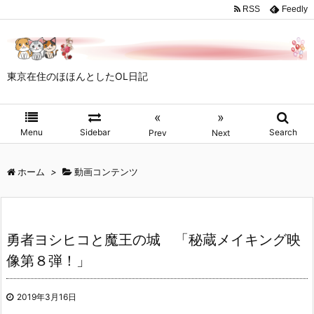
RSS
Feedly
東京在住のほほんとしたOL日記
«
»
Menu
Sidebar
Search
Prev
Next
ホーム
>
動画コンテンツ
勇者ヨシヒコと魔王の城 「秘蔵メイキング映
像第８弾！」
2019年3月16日