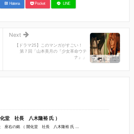
B!
Hatena
Pocket
LINE
Next
【ドラマ25】このマンガがすごい！
第７回「山本美月の『少女革命ウテ
ナ』」
化堂 社長 八木隆裕 氏 ）
右の銘 （ 開化堂 社長 八木隆裕 氏 ...