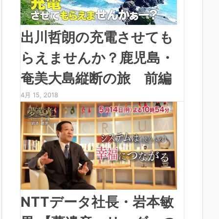
出川哲朗の充電させても
らえませんか？鹿児島・
奄美大島縦断の旅 前編
4月 15, 2018
NTTデータ社長・岩本敏