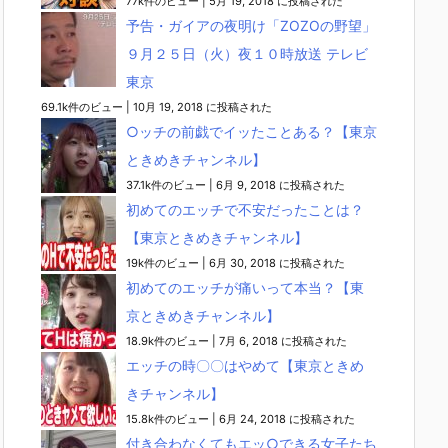
77k件のビュー
|
5月 19, 2018 に投稿された
予告・ガイアの夜明け「ZOZOの野望」
９月２５日（火）夜１０時放送 テレビ
東京
69.1k件のビュー
|
10月 19, 2018 に投稿された
○ッチの前戯でイッたことある？【東京
ときめきチャンネル】
37.1k件のビュー
|
6月 9, 2018 に投稿された
初めてのエッチで不安だったことは？
【東京ときめきチャンネル】
19k件のビュー
|
6月 30, 2018 に投稿された
初めてのエッチが痛いって本当？【東
京ときめきチャンネル】
18.9k件のビュー
|
7月 6, 2018 に投稿された
エッチの時〇〇はやめて【東京ときめ
きチャンネル】
15.8k件のビュー
|
6月 24, 2018 に投稿された
付き合わなくてもエッ○できる女子たち