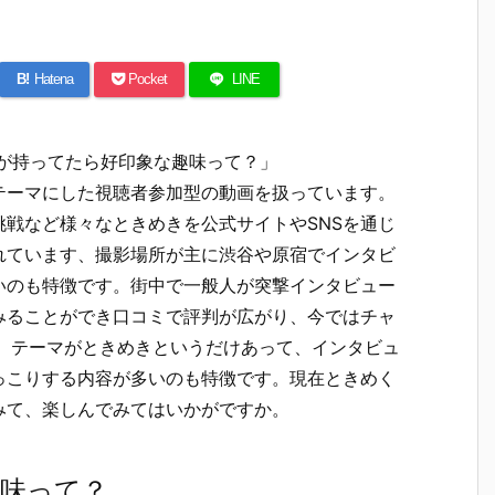
B!
Hatena
Pocket
LINE
が持ってたら好印象な趣味って？」
テーマにした視聴者参加型の動画を扱っています。
戦など様々なときめきを公式サイトやSNSを通じ
れています、撮影場所が主に渋谷や原宿でインタビ
いのも特徴です。街中で一般人が突撃インタビュー
みることができ口コミで評判が広がり、今ではチャ
す。テーマがときめきというだけあって、インタビュ
っこりする内容が多いのも特徴です。現在ときめく
みて、楽しんでみてはいかがですか。
趣味って？