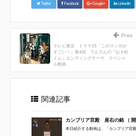
Twitter
Facebook
Google+
LinkedIn
Prev
テレビ東京 ドラマ25「このマンガが
すごい！」第4回 でんでんの『おそ松
くん』エンディングテーマ スペシャ
ル動画
関連記事
カンブリア宮殿 座右の銘 （ 開
本日紹介する動画は、「カンブリア宮殿 座