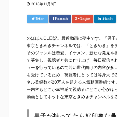
2018年11月8日
Twitter
Facebook
Google+
LinkedIn
のほほんOL日記。最近動画に夢中です。「男子
東京ときめきチャンネルでは、『ときめき』を
そのジャンルは恋愛、イケメン、新たな発見や挑
て募集し、視聴者と共に作り上げ、毎日配信さ
ューを行っているので若い世代向けの内容が多
を受けているため、視聴者にとっては等身大で
ネル登録数が20万人を超える人気動画番組で
ー内容もどこか幸福感で視聴者にどこか心がほ
動画としてホットな東京ときめきチャンネルを
男子が持ってたら好印象な