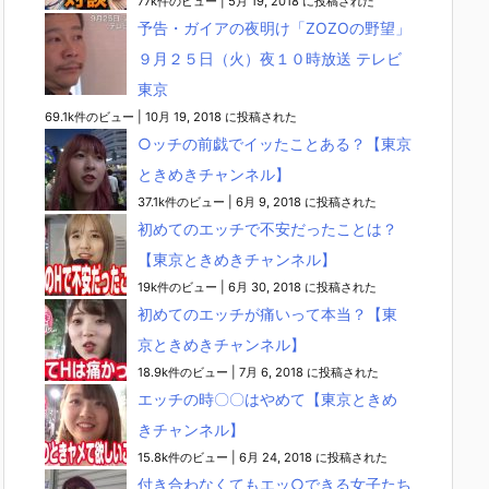
77k件のビュー
|
5月 19, 2018 に投稿された
予告・ガイアの夜明け「ZOZOの野望」
９月２５日（火）夜１０時放送 テレビ
東京
69.1k件のビュー
|
10月 19, 2018 に投稿された
○ッチの前戯でイッたことある？【東京
ときめきチャンネル】
37.1k件のビュー
|
6月 9, 2018 に投稿された
初めてのエッチで不安だったことは？
【東京ときめきチャンネル】
19k件のビュー
|
6月 30, 2018 に投稿された
初めてのエッチが痛いって本当？【東
京ときめきチャンネル】
18.9k件のビュー
|
7月 6, 2018 に投稿された
エッチの時〇〇はやめて【東京ときめ
きチャンネル】
15.8k件のビュー
|
6月 24, 2018 に投稿された
付き合わなくてもエッ○できる女子たち