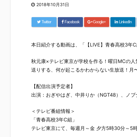
2018年10月31日
Twitter
Facebook
Google+
LinkedIn
本日紹介する動画は、「【LIVE】青春高校3年
秋元康×テレビ東京が学校を作る！曜日MCの人気
送りする、何が起こるかわからない生放送！月〜
【配信出演予定者】
出演：おぎやはぎ、中井りか（NGT48）、ノブ
＜テレビ番組情報＞
「青春高校3年C組」
テレビ東京にて、毎週月～金 夕方5時30分～5時