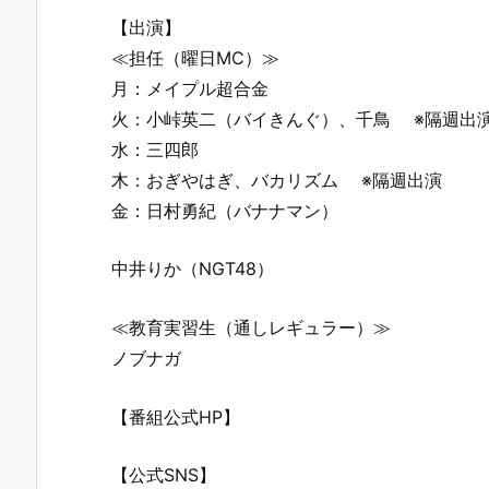
【出演】
≪担任（曜日MC）≫
月：メイプル超合金
火：小峠英二（バイきんぐ）、千鳥 ※隔週
水：三四郎
木：おぎやはぎ、バカリズム ※隔週出演
金：日村勇紀（バナナマン）
中井りか（NGT48）
≪教育実習生（通しレギュラー）≫
ノブナガ
【番組公式HP】
【公式SNS】