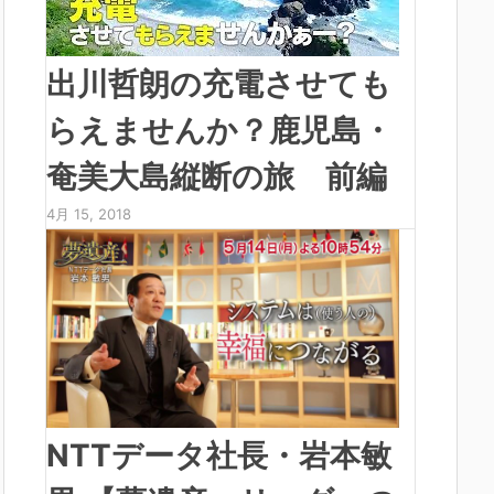
出川哲朗の充電させても
らえませんか？鹿児島・
奄美大島縦断の旅 前編
4月 15, 2018
NTTデータ社長・岩本敏