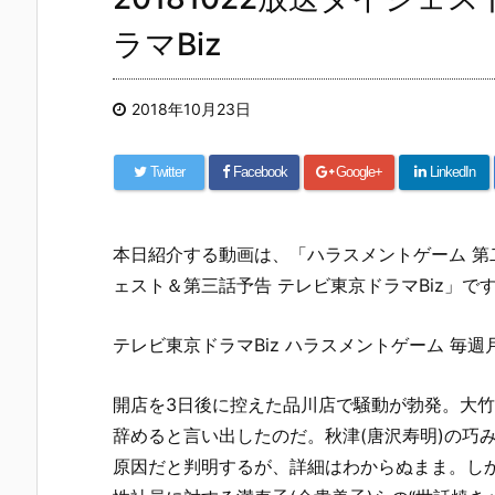
ラマBiz
2018年10月23日
Twitter
Facebook
Google+
LinkedIn
本日紹介する動画は、「ハラスメントゲーム 第二
ェスト＆第三話予告 テレビ東京ドラマBiz」で
テレビ東京ドラマBiz ハラスメントゲーム 毎週
開店を3日後に控えた品川店で騒動が勃発。大竹
辞めると言い出したのだ。秋津(唐沢寿明)の巧
原因だと判明するが、詳細はわからぬまま。し