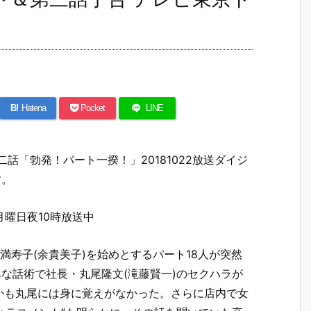
B!
Hatena
Pocket
LINE
話「勃発！パート一揆！」20181022放送ダイジ
す。
月曜日夜10時放送中
満寿子(余貴美子)を始めとするパート18人が突然
みな話術で社長・丸尾隆文(滝藤賢一)のセクハラが
かも丸尾には身に覚えがなかった。さらに店内で女