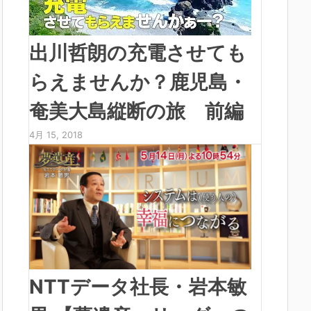
出川哲朗の充電させても
らえませんか？鹿児島・
奄美大島縦断の旅 前編
4月 15, 2018
NTTデータ社長・岩本敏