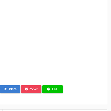
B!
Hatena
Pocket
LINE