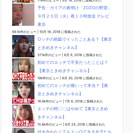
77k件のビュー
|
5月 19, 2018 に投稿された
予告・ガイアの夜明け「ZOZOの野望」
９月２５日（火）夜１０時放送 テレビ
東京
69.1k件のビュー
|
10月 19, 2018 に投稿された
○ッチの前戯でイッたことある？【東京
ときめきチャンネル】
37.1k件のビュー
|
6月 9, 2018 に投稿された
初めてのエッチで不安だったことは？
【東京ときめきチャンネル】
19k件のビュー
|
6月 30, 2018 に投稿された
初めてのエッチが痛いって本当？【東
京ときめきチャンネル】
18.9k件のビュー
|
7月 6, 2018 に投稿された
エッチの時〇〇はやめて【東京ときめ
きチャンネル】
15.8k件のビュー
|
6月 24, 2018 に投稿された
付き合わなくてもエッ○できる女子たち