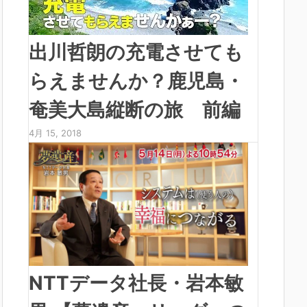
出川哲朗の充電させても
らえませんか？鹿児島・
奄美大島縦断の旅 前編
4月 15, 2018
NTTデータ社長・岩本敏