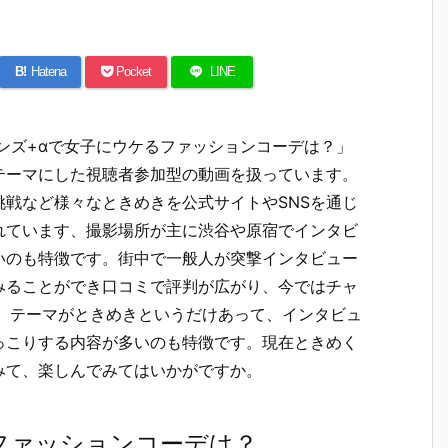
B!
Hatena
Pocket
LINE
ズ+αで女子にウケるファッションコーデは？」
テーマにした視聴者参加型の動画を扱っています。
戦など様々なときめきを公式サイトやSNSを通じ
れています、撮影場所が主に渋谷や原宿でインタビ
いのも特徴です。街中で一般人が突撃インタビュー
みることができ口コミで評判が広がり、今ではチャ
す。テーマがときめきというだけあって、インタビュ
っこりする内容が多いのも特徴です。現在ときめく
みて、楽しんでみてはいかがですか。
るファッションコーデは？