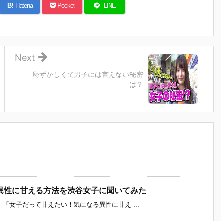
B!
Hatena
Pocket
LINE
Next
恥ずかしくて男子には言えない秘密
は？
る異性に甘える方法を渋谷女子に聞いてみた
「女子だって甘えたい！気になる異性に甘え ...