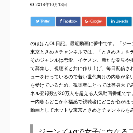
2018年10月13日
Twitter
Facebook
Google+
LinkedIn
のほほんOL日記。最近動画に夢中です。「ジーン
東京ときめきチャンネルでは、『ときめき』を
そのジャンルは恋愛、イケメン、新たな発見や挑
て募集し、視聴者と共に作り上げ、毎日配信さ
ューを行っているので若い世代向けの内容が多
を受けているため、視聴者にとっては等身大で
ネル登録数が20万人を超える人気動画番組で
ー内容もどこか幸福感で視聴者にどこか心がほ
動画としてホットな東京ときめきチャンネルを
ジーンズ+αで女子にウケ