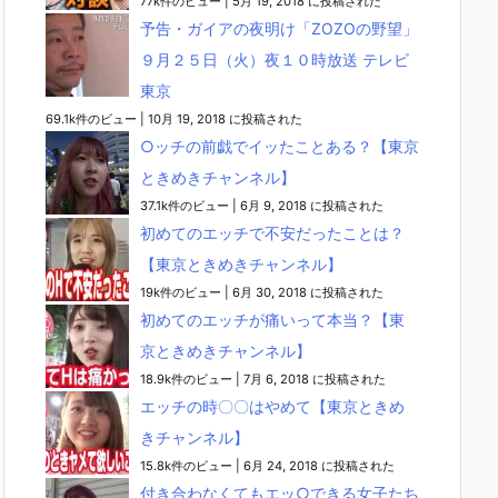
77k件のビュー
|
5月 19, 2018 に投稿された
予告・ガイアの夜明け「ZOZOの野望」
９月２５日（火）夜１０時放送 テレビ
東京
69.1k件のビュー
|
10月 19, 2018 に投稿された
○ッチの前戯でイッたことある？【東京
ときめきチャンネル】
37.1k件のビュー
|
6月 9, 2018 に投稿された
初めてのエッチで不安だったことは？
【東京ときめきチャンネル】
19k件のビュー
|
6月 30, 2018 に投稿された
初めてのエッチが痛いって本当？【東
京ときめきチャンネル】
18.9k件のビュー
|
7月 6, 2018 に投稿された
エッチの時〇〇はやめて【東京ときめ
きチャンネル】
15.8k件のビュー
|
6月 24, 2018 に投稿された
付き合わなくてもエッ○できる女子たち