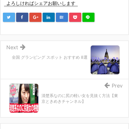
よろしければシェアお願いします
B!
Next
全国 グランピング スポット おすすめ 8選
Prev
清楚系なのに尻の軽い女を見抜く方法【東
京ときめきチャンネル】