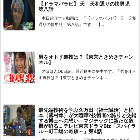
【ドラマパラビ】 天 天和通りの快男児
第八話
本日紹介する動画は、「【ドラマパラビ】 天 天和
通りの快男児 第八話」です。 【 ...
男をオトす裏技は？【東京ときめきチャン
ネル】
のほほんOL日記。最近動画に夢中です。「男をオト
す裏技は？【東京ときめきチャンネ ...
最先端技術を学ぶ久万田（福士誠治）と桶
本（國村隼）が大喧嘩?技術者の誇りと交錯
する博士への想い―マジテックに新たな危
機が迫る… テレビ東京ドラマBiz「スパイラ
ル～町工場の奇跡～」第4話