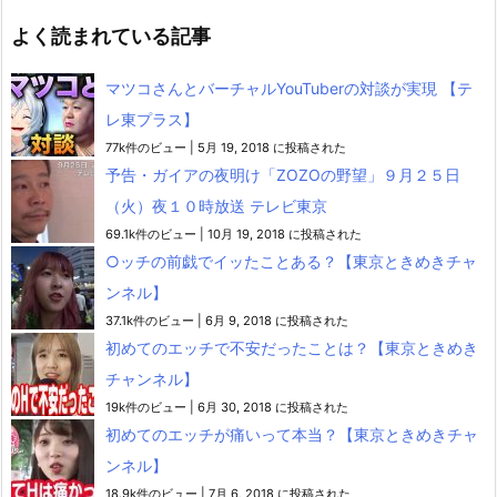
よく読まれている記事
マツコさんとバーチャルYouTuberの対談が実現 【テ
レ東プラス】
77k件のビュー
|
5月 19, 2018 に投稿された
予告・ガイアの夜明け「ZOZOの野望」９月２５日
（火）夜１０時放送 テレビ東京
69.1k件のビュー
|
10月 19, 2018 に投稿された
○ッチの前戯でイッたことある？【東京ときめきチャ
ンネル】
37.1k件のビュー
|
6月 9, 2018 に投稿された
初めてのエッチで不安だったことは？【東京ときめき
チャンネル】
19k件のビュー
|
6月 30, 2018 に投稿された
初めてのエッチが痛いって本当？【東京ときめきチャ
ンネル】
18.9k件のビュー
|
7月 6, 2018 に投稿された