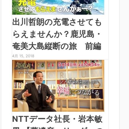
出川哲朗の充電させても
らえませんか？鹿児島・
奄美大島縦断の旅 前編
4月 15, 2018
NTTデータ社長・岩本敏