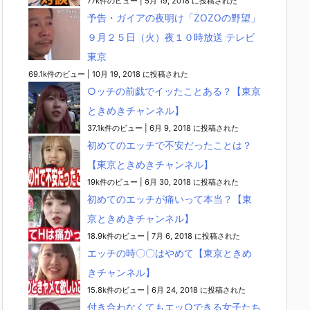
77k件のビュー
|
5月 19, 2018 に投稿された
予告・ガイアの夜明け「ZOZOの野望」
９月２５日（火）夜１０時放送 テレビ
東京
69.1k件のビュー
|
10月 19, 2018 に投稿された
○ッチの前戯でイッたことある？【東京
ときめきチャンネル】
37.1k件のビュー
|
6月 9, 2018 に投稿された
初めてのエッチで不安だったことは？
【東京ときめきチャンネル】
19k件のビュー
|
6月 30, 2018 に投稿された
初めてのエッチが痛いって本当？【東
京ときめきチャンネル】
18.9k件のビュー
|
7月 6, 2018 に投稿された
エッチの時〇〇はやめて【東京ときめ
きチャンネル】
15.8k件のビュー
|
6月 24, 2018 に投稿された
付き合わなくてもエッ○できる女子たち