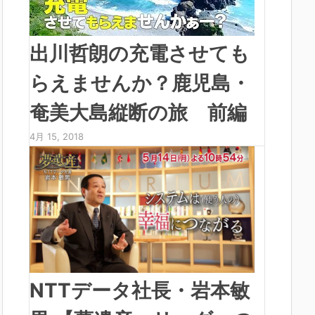
出川哲朗の充電させても
らえませんか？鹿児島・
奄美大島縦断の旅 前編
4月 15, 2018
NTTデータ社長・岩本敏