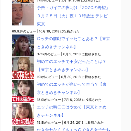
77k件のビュー
|
5月 19, 2018 に投稿された
予告・ガイアの夜明け「ZOZOの野望」
９月２５日（火）夜１０時放送 テレビ
東京
69.1k件のビュー
|
10月 19, 2018 に投稿された
○ッチの前戯でイッたことある？【東京
ときめきチャンネル】
37.1k件のビュー
|
6月 9, 2018 に投稿された
初めてのエッチで不安だったことは？
【東京ときめきチャンネル】
19k件のビュー
|
6月 30, 2018 に投稿された
初めてのエッチが痛いって本当？【東
京ときめきチャンネル】
18.9k件のビュー
|
7月 6, 2018 に投稿された
エッチの時〇〇はやめて【東京ときめ
きチャンネル】
15.8k件のビュー
|
6月 24, 2018 に投稿された
付き合わなくてもエッ○できる女子たち