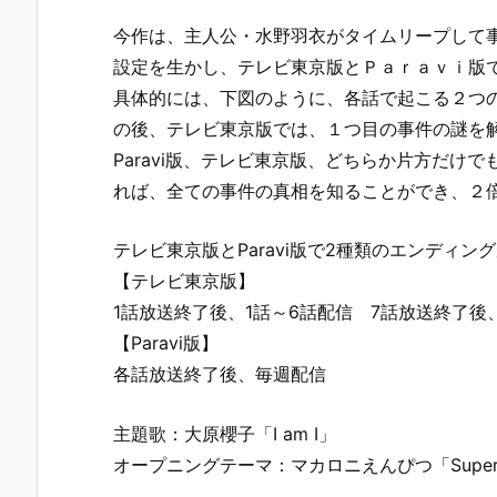
今作は、主人公・水野羽衣がタイムリープして
設定を生かし、テレビ東京版とＰａｒａｖｉ版
具体的には、下図のように、各話で起こる２つ
の後、テレビ東京版では、１つ目の事件の謎を解き
Paravi版、テレビ東京版、どちらか片方だけ
れば、全ての事件の真相を知ることができ、２
テレビ東京版とParavi版で2種類のエンディン
【テレビ東京版】
1話放送終了後、1話～6話配信 7話放送終了後、
【Paravi版】
各話放送終了後、毎週配信
主題歌：大原櫻子「I am I」
オープニングテーマ：マカロニえんぴつ「Supern