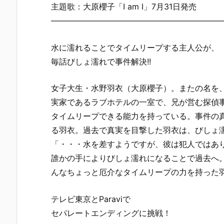
主題歌：大原櫻子「I am I」7月31日発売
——————————————————————
水に濡れることでタイムリープする主人公が、
毎話びしょ濡れで事件解決!!
女子大生・水野羽衣（大原櫻子）。またの名を
実家であるラブホテルの一室で、兄が営む探偵
タイムリープできる能力を持っている。事件の
る羽衣。過去で真実を目撃した羽衣は、びしょ
「・・・水を差すようですが、彼は犯人ではあ
誰かの手によりびしょ濡れになることで過去へ
んなちょっと厄介なタイムリープの力を持った
テレビ東京とParaviで
セパレートエンディングに挑戦！