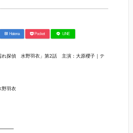
B!
Hatena
Pocket
LINE
濡れ探偵 水野羽衣」第2話 主演：大原櫻子｜テ
水野羽衣
——–