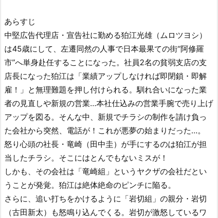
あらすじ
中堅広告代理店・宣告社に勤める狛江光雄（ムロツヨシ）
は45歳にして、左遷同然の人事で日本最果ての街“阿修羅
市”へ単身赴任することになった。社員2名の貧弱支店の支
店長になった狛江は「業績アップしなければ即閉鎖・即解
雇！」と無理難題を押し付けられる。馴れ合いになった業
者の見直しや新規の営業…本社仕込みの営業手腕で売り上げ
アップを図る。そんな中、新規でチラシの制作を請け負っ
た会社から突然、電話が！これが悪夢の始まりだった…。
怒り心頭の社長・竜崎（田中圭）が手にするのは狛江が担
当したチラシ。そこにはとんでもないミスが！
しかも、その会社は「竜崎組」というヤクザの会社だとい
うことが発覚。狛江は絶体絶命のピンチに陥る。
さらに、追い打ちをかけるように「岩切組」の親分・岩切
（古田新太）も怒鳴り込んでくる。岩切が激怒しているワ