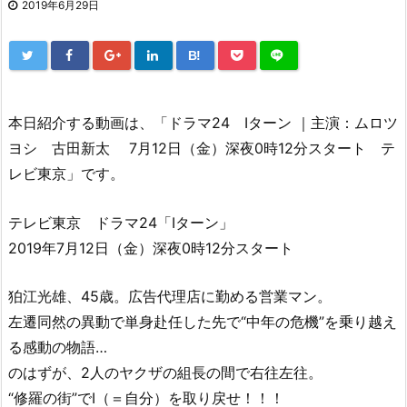
2019年6月29日
B!
本日紹介する動画は、「ドラマ24 Iターン ｜主演：ムロツ
ヨシ 古田新太 7月12日（金）深夜0時12分スタート テ
レビ東京」です。
テレビ東京 ドラマ24「Iターン」
2019年7月12日（金）深夜0時12分スタート
狛江光雄、45歳。広告代理店に勤める営業マン。
左遷同然の異動で単身赴任した先で“中年の危機”を乗り越え
る感動の物語…
のはずが、2人のヤクザの組長の間で右往左往。
“修羅の街”でI（＝自分）を取り戻せ！！！