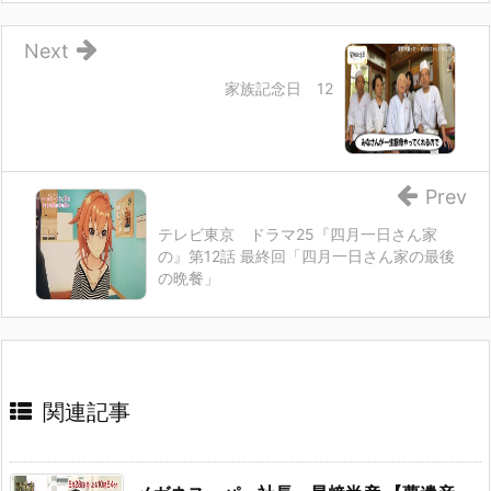
Next
家族記念日 12
Prev
テレビ東京 ドラマ25『四月一日さん家
の』第12話 最終回「四月一日さん家の最後
の晩餐」
関連記事