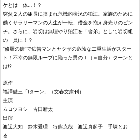
ケとは一体…！？
突然２人の組長に挟まれ危機的状況の狛江。家族のために
働くサラリーマンの人生が一転、借金を抱え身売りのピン
チ。さらに、岩切は無理やり狛江を「舎弟」として岩切組
の一員に！？
“修羅の街”で広告マンとヤクザの危険な二重生活がスター
ト！不幸の無限ループに陥った男のＩ（＝自分）ターンと
は!?
原作
福澤徹三「Iターン」（文春文庫刊）
主演
ムロツヨシ 古田新太
出演
渡辺大知 鈴木愛理 毎熊克哉 渡辺真起子 手塚とお
る