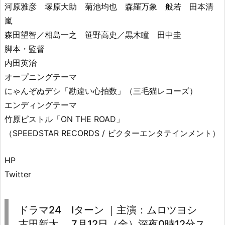
河原雅彦 塚原大助 菊池均也 森羅万象 般若 田本清
嵐
森田望智／相島一之 笹野高史／黒木瞳 田中圭
脚本・監督
内田英治
オープニングテーマ
にゃんぞぬデシ「勘違い心拍数」（三毛猫レコーズ）
エンディングテーマ
竹原ピストル「ON THE ROAD」
（SPEEDSTAR RECORDS / ビクターエンタテインメント）
HP
Twitter
ドラマ24 Iターン ｜主演：ムロツヨシ
古田新太 7月12日（金）深夜0時12分ス