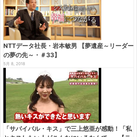
NTTデータ社長・岩本敏男 【夢遺産～リーダー
の夢の先～・＃33】
5月 8, 2018
「サバイバル・キス」で三上悠亜が感動！「私