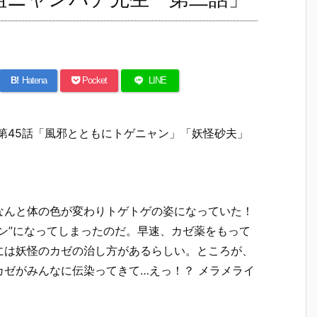
B!
Hatena
Pocket
LINE
第45話「風邪とともにトゲニャン」「妖怪砂夫」
なんと体の色が変わりトゲトゲの姿になっていた！
ン”になってしまったのだ。早速、カゼ薬をもって
には妖怪のカゼの治し方があるらしい。ところが、
ゼがみんなに伝染ってきて…えっ！？ メラメライ