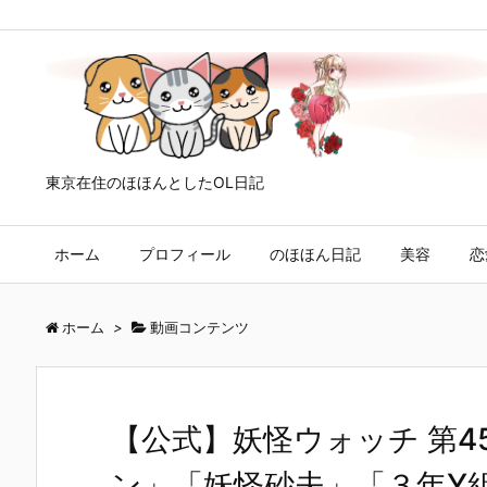
東京在住のほほんとしたOL日記
ホーム
プロフィール
のほほん日記
美容
恋
ホーム
>
動画コンテンツ
【公式】妖怪ウォッチ 第
ン」「妖怪砂夫」「３年Y