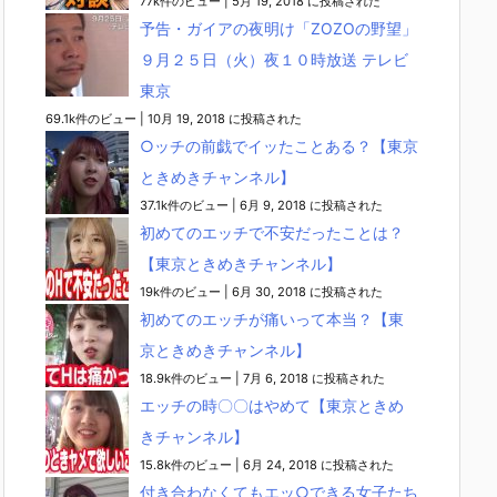
77k件のビュー
|
5月 19, 2018 に投稿された
予告・ガイアの夜明け「ZOZOの野望」
９月２５日（火）夜１０時放送 テレビ
東京
69.1k件のビュー
|
10月 19, 2018 に投稿された
○ッチの前戯でイッたことある？【東京
ときめきチャンネル】
37.1k件のビュー
|
6月 9, 2018 に投稿された
初めてのエッチで不安だったことは？
【東京ときめきチャンネル】
19k件のビュー
|
6月 30, 2018 に投稿された
初めてのエッチが痛いって本当？【東
京ときめきチャンネル】
18.9k件のビュー
|
7月 6, 2018 に投稿された
エッチの時〇〇はやめて【東京ときめ
きチャンネル】
15.8k件のビュー
|
6月 24, 2018 に投稿された
付き合わなくてもエッ○できる女子たち