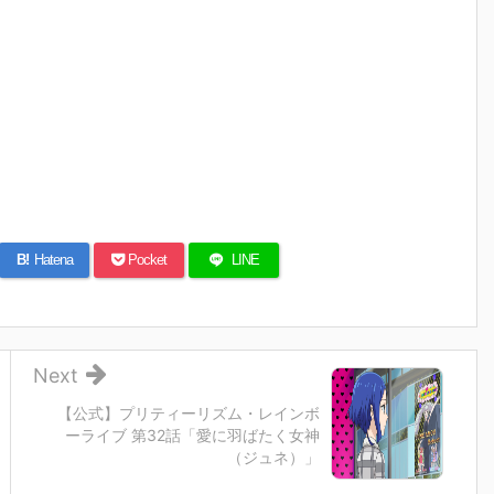
B!
Hatena
Pocket
LINE
Next
【公式】プリティーリズム・レインボ
ーライブ 第32話「愛に羽ばたく女神
（ジュネ）」