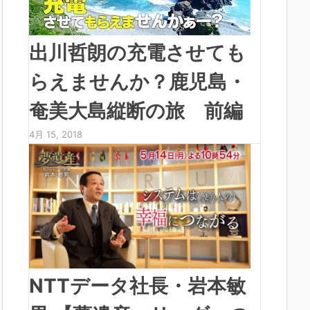
出川哲朗の充電させても
らえませんか？鹿児島・
奄美大島縦断の旅 前編
4月 15, 2018
NTTデータ社長・岩本敏