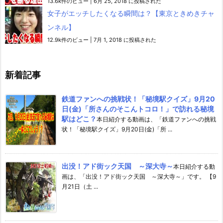
13.6k件のビュー
|
6月 25, 2018 に投稿された
女子がエッチしたくなる瞬間は？【東京ときめきチャ
ンネル】
12.9k件のビュー
|
7月 1, 2018 に投稿された
新着記事
鉄道ファンへの挑戦状！「秘境駅クイズ」9月20
日(金)「所さんのそこんトコロ！」で訪れる秘境
駅はどこ？
本日紹介する動画は、「鉄道ファンへの挑戦
状！「秘境駅クイズ」9月20日(金)「所 ...
出没！アド街ック天国 ～深大寺～
本日紹介する動
画は、「出没！アド街ック天国 ～深大寺～」です。 【9
月21日（土 ...