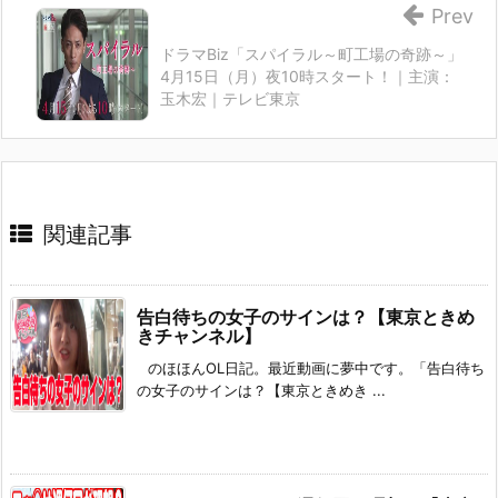
Prev
ドラマBiz「スパイラル～町工場の奇跡～」
4月15日（月）夜10時スタート！｜主演：
玉木宏｜テレビ東京
関連記事
告白待ちの女子のサインは？【東京ときめ
きチャンネル】
のほほんOL日記。最近動画に夢中です。「告白待ち
の女子のサインは？【東京ときめき ...