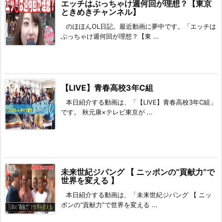
エッチはぶっちゃけ週何回が理想？【東京
ときめきチャンネル】
のほほんOL日記。最近動画に夢中です。「エッチは
ぶっちゃけ週何回が理想？【東 ...
【LIVE】青春高校3年C組
本日紹介する動画は、「【LIVE】青春高校3年C組」
です。 秋元康×テレビ東京が ...
未来世紀ジパング 【 ニッポンの“貢献力”で
世界を変える 】
本日紹介する動画は、「未来世紀ジパング 【 ニッ
ポンの“貢献力”で世界を変える ...