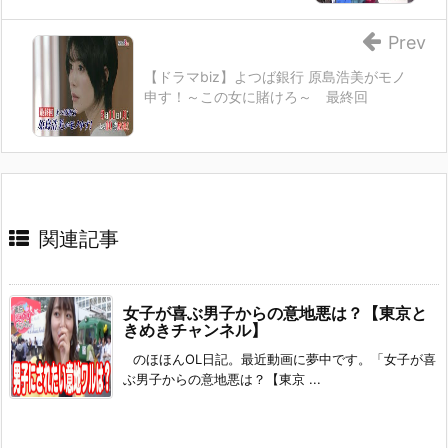
Prev
【ドラマbiz】よつば銀行 原島浩美がモノ
申す！～この女に賭けろ～ 最終回
関連記事
女子が喜ぶ男子からの意地悪は？【東京と
きめきチャンネル】
のほほんOL日記。最近動画に夢中です。「女子が喜
ぶ男子からの意地悪は？【東京 ...