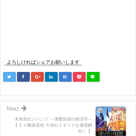
よろしければシェアお願いします
B!
Next
未来世紀ジパング ～沸騰現場の経済学～
【 ＥＵ離脱直前 大揺れイギリスを徹底解
剖！ 】