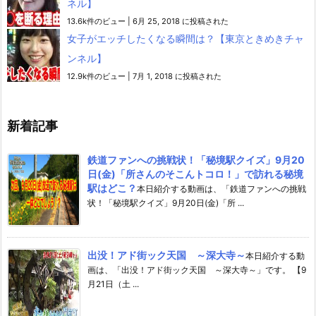
ネル】
13.6k件のビュー
|
6月 25, 2018 に投稿された
女子がエッチしたくなる瞬間は？【東京ときめきチャ
ンネル】
12.9k件のビュー
|
7月 1, 2018 に投稿された
新着記事
鉄道ファンへの挑戦状！「秘境駅クイズ」9月20
日(金)「所さんのそこんトコロ！」で訪れる秘境
駅はどこ？
本日紹介する動画は、「鉄道ファンへの挑戦
状！「秘境駅クイズ」9月20日(金)「所 ...
出没！アド街ック天国 ～深大寺～
本日紹介する動
画は、「出没！アド街ック天国 ～深大寺～」です。 【9
月21日（土 ...