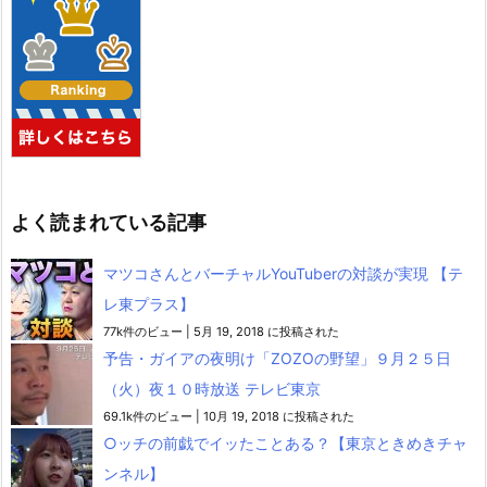
よく読まれている記事
マツコさんとバーチャルYouTuberの対談が実現 【テ
レ東プラス】
77k件のビュー
|
5月 19, 2018 に投稿された
予告・ガイアの夜明け「ZOZOの野望」９月２５日
（火）夜１０時放送 テレビ東京
69.1k件のビュー
|
10月 19, 2018 に投稿された
○ッチの前戯でイッたことある？【東京ときめきチャ
ンネル】