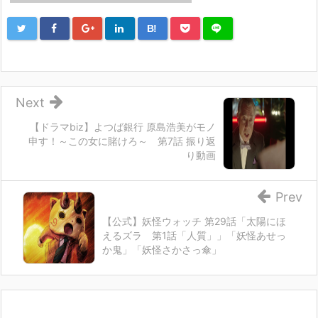
B!
Next
【ドラマbiz】よつば銀行 原島浩美がモノ
申す！～この女に賭けろ～ 第7話 振り返
り動画
Prev
【公式】妖怪ウォッチ 第29話「太陽にほ
えるズラ 第1話「人質」」「妖怪あせっ
か鬼」「妖怪さかさっ傘」