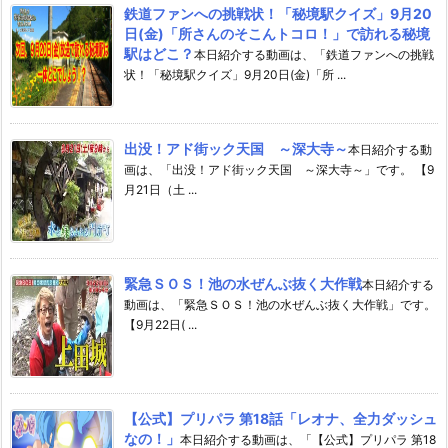
鉄道ファンへの挑戦状！「秘境駅クイズ」9月20
日(金)「所さんのそこんトコロ！」で訪れる秘境
駅はどこ？
本日紹介する動画は、「鉄道ファンへの挑戦
状！「秘境駅クイズ」9月20日(金)「所 ...
出没！アド街ック天国 ～深大寺～
本日紹介する動
画は、「出没！アド街ック天国 ～深大寺～」です。 【9
月21日（土 ...
緊急ＳＯＳ！池の水ぜんぶ抜く大作戦
本日紹介する
動画は、「緊急ＳＯＳ！池の水ぜんぶ抜く大作戦」です。
【9月22日( ...
【公式】プリパラ 第18話「レオナ、全力ダッシュ
なの！」
本日紹介する動画は、「【公式】プリパラ 第18