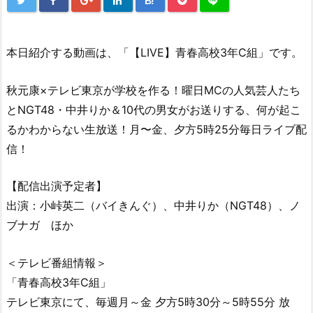
B!
本日紹介する動画は、「【LIVE】青春高校3年C組」です。
秋元康×テレビ東京が学校を作る！曜日MCの人気芸人たち
とNGT48・中井りか＆10代の男女がお送りする、何が起こ
るかわからない生放送！月〜金、夕方5時25分毎日ライブ配
信！
【配信出演予定者】
出演：小峠英二（バイきんぐ）、中井りか（NGT48）、ノ
ブナガ ほか
＜テレビ番組情報＞
「青春高校3年C組」
テレビ東京にて、毎週月～金 夕方5時30分～5時55分 放