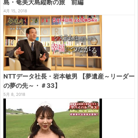
島・奄美大島縦断の旅 前編
4月 15, 2018
NTTデータ社長・岩本敏男 【夢遺産～リーダー
の夢の先～・＃33】
5月 8, 2018