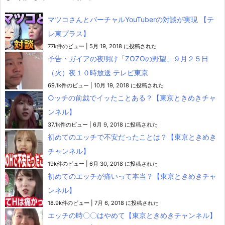
マツコさんとバーチャルYouTuberの対談が実現 【テ
レ東プラス】
77k件のビュー
|
5月 19, 2018 に投稿された
予告・ガイアの夜明け「ZOZOの野望」９月２５日
（火）夜１０時放送 テレビ東京
69.1k件のビュー
|
10月 19, 2018 に投稿された
○ッチの前戯でイッたことある？【東京ときめきチャ
ンネル】
37.1k件のビュー
|
6月 9, 2018 に投稿された
初めてのエッチで不安だったことは？【東京ときめき
チャンネル】
19k件のビュー
|
6月 30, 2018 に投稿された
初めてのエッチが痛いって本当？【東京ときめきチャ
ンネル】
18.9k件のビュー
|
7月 6, 2018 に投稿された
エッチの時〇〇はやめて【東京ときめきチャンネル】