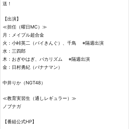
送！
【出演】
≪担任（曜日MC）≫
月：メイプル超合金
火：小峠英二（バイきんぐ）、千鳥 ※隔週出演
水：三四郎
木：おぎやはぎ、バカリズム ※隔週出演
金：日村勇紀（バナナマン）
中井りか（NGT48）
≪教育実習生（通しレギュラー）≫
ノブナガ
【番組公式HP】