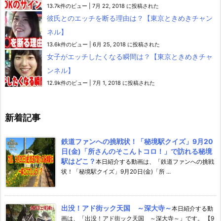
13.7k件のビュー
|
7月 22, 2018 に投稿された
彼氏とのエッチを断る理由は？【東京ときめきチャン
ネル】
13.6k件のビュー
|
6月 25, 2018 に投稿された
女子がエッチしたくなる瞬間は？【東京ときめきチャ
ンネル】
12.9k件のビュー
|
7月 1, 2018 に投稿された
新着記事
鉄道ファンへの挑戦状！「秘境駅クイズ」9月20
日(金)「所さんのそこんトコロ！」で訪れる秘境
駅はどこ？
本日紹介する動画は、「鉄道ファンへの挑戦
状！「秘境駅クイズ」9月20日(金)「所 ...
出没！アド街ック天国 ～深大寺～
本日紹介する動
画は、「出没！アド街ック天国 ～深大寺～」です。 【9