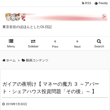
RSS
Feedly
東京在住のほほんとしたOL日記
«
»
Menu
Sidebar
Search
Prev
Next
ホーム
>
動画コンテンツ
ガイアの夜明け【 マネーの魔力 ３ ～アパー
ト・シェアハウス投資問題「その後」～ 】
2019年1月30日