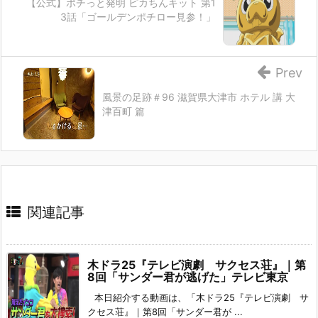
【公式】ポチっと発明 ピカちんキット 第1
3話「ゴールデンポチロー見参！」
Prev
風景の足跡＃96 滋賀県大津市 ホテル 講 大
津百町 篇
関連記事
木ドラ25『テレビ演劇 サクセス荘』｜第
8回「サンダー君が逃げた」テレビ東京
本日紹介する動画は、「木ドラ25『テレビ演劇 サ
クセス荘』｜第8回「サンダー君が ...