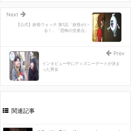
Next
【公式】妖怪ウォッチ 第1話「妖怪がい
る！」「恐怖の交差点」
Prev
インタビュー中にディズニーデートが決ま
った男女
関連記事