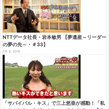
NTTデータ社長・岩本敏男 【夢遺産～リーダー
の夢の先～・＃33】
5月 8, 2018
「サバイバル・キス」で三上悠亜が感動！「私