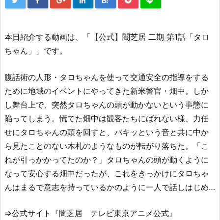
B!
本日紹介する動画は、「【公式】闇芝居 二期 第1話「タロ
ちゃん」」です。
腹話術の人形・タロちゃんを使って交通安全の指導をする
ために地域のイベントにやってきた新米警官・畑中。しか
し舞台上で、突然タロちゃんの頭が動かないという事態に
陥ってしまう。慌てた畑中は観客たちにばれない様、力任
せにタロちゃんの頭を回すと、バキッという音と共に中か
ら見たことのない木札のようなものが転がり落ちた。「こ
れが引っかかってたのか？」タロちゃんの頭が動くように
なって安心する畑中だったが、これをきっかけにタロちゃ
んはまるで意志を持っているかのように一人で話しはじめ…
⇒公式サイト『闇芝居 テレビ東京アニメ公式』